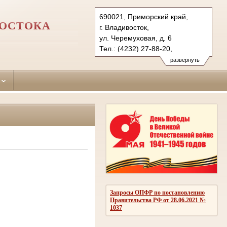
690021, Приморский край,
ВОСТОКА
г. Владивосток,
ул. Черемуховая, д. 6
Тел.: (4232) 27-88-20,
(423) 227-48-41(гр.к.)
развернуть
pervomaysky.prm@sudrf.ru
Запросы ОПФР по постановлению
Правительства РФ от 28.06.2021 №
1037